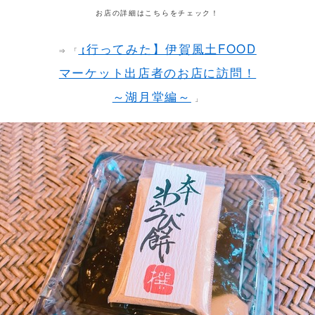
お店の詳細はこちらをチェック！
行ってみた】伊賀風土FOOD
⇒ 「
【
マーケット出店者のお店に訪問！
～湖月堂編～
」