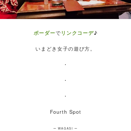
で
♪
ボーダー
リンクコーデ
いまどき女子の遊び方。
・
・
・
Fourth Spot
ー WAGASI ー