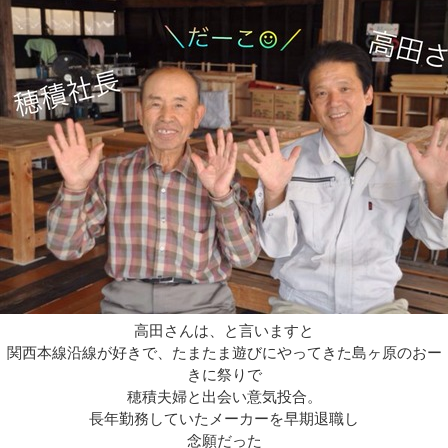
高田さんは、と言いますと
関西本線沿線が好きで、たまたま遊びにやってきた島ヶ原のおー
きに祭りで
穂積夫婦と出会い意気投合。
長年勤務していたメーカーを早期退職し
念願だった