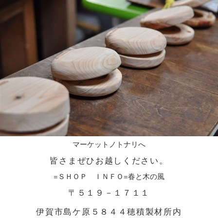
マーケットノトナリへ
皆さまぜひお越しください。
=ＳＨＯＰ ＩＮＦＯ=春と木の風
〒５１９－１７１１
伊賀市島ケ原５８４４穂積製材所内