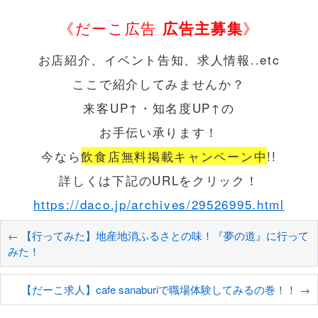
《だーこ広告
広告主募集
》
お店紹介、イベント告知、求人情報..etc
ここで紹介してみませんか？
来客UP↑・知名度UP↑の
お手伝い承ります！
今なら
飲食店無料掲載キャンペーン中
!!
詳しくは下記のURLをクリック！
https://daco.jp/archives/29526995.html
←
【行ってみた】地産地消ふるさとの味！『夢の道』に行って
みた！
【だーこ求人】cafe sanaburiで職場体験してみるの巻！！
→