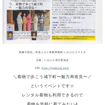
画像引用先：伊賀ぶらり体験博物館 いがぶら２０１６
主催：いがぶら実行委員会
URL:
http://igabura.com
＼着物で歩こう城下町〜魅力再発見〜／
というイベントです☆
レンタル着物も利用できるので
着物を気軽に着てみたい♪