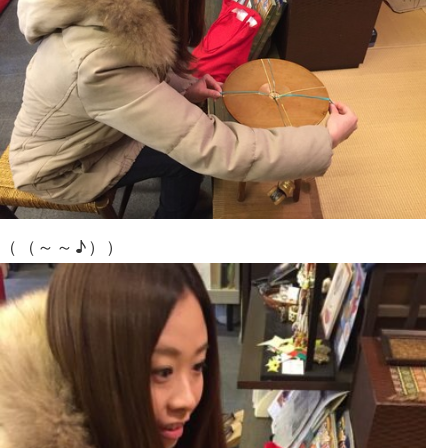
（（～～♪））