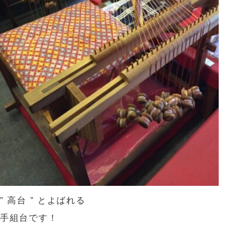
” 高台 ” とよばれる
手組台です！