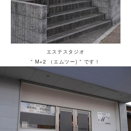
エステスタジオ
” M+2 （エムツー) ” です！