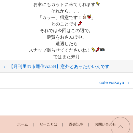
お家にもカットに来てくれます
それから、、、
「カラー、得意です！
」
とのことです
それでは今回はこの辺で。
伊賀をおさんぽ中、
遭遇したら
スナップ撮らせてくださいね！
ではまた来月
←
【月刊里の市通信vol.34】意外とあったかいんです
cafe wakaya
→
ホーム
｜
だーことは
｜
過去記事
｜
お問い合わせ