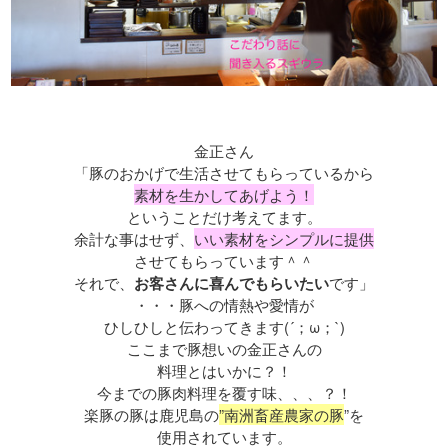
金正さん
「
豚のおかげで生活させてもらっているから
素材を生かしてあげよう！
ということだけ考えてます。
余計な事はせず、
いい素材をシンプルに提供
させてもらっています＾＾
それで、
お客さんに喜んでもらいたい
です」
・
・
・
豚への情熱や愛情が
ひしひしと伝わってきます(´；ω；`)
ここまで豚想いの金正さんの
料理とはいかに？！
今までの豚肉料理を覆す味、、、？！
楽豚の豚は鹿児島の
”南洲畜産農家の豚
”を
使用されています。