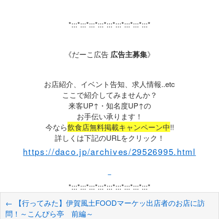
*:::*:::*:::*:::*:::*:::*:::*:::*:::*
《だーこ広告
広告主募集
》
お店紹介、イベント告知、求人情報..etc
ここで紹介してみませんか？
来客UP↑・知名度UP↑の
お手伝い承ります！
今なら
飲食店無料掲載キャンペーン中
!!
詳しくは下記のURLをクリック！
https://daco.jp/archives/29526995.html
*:::*:::*:::*:::*:::*:::*:::*:::*:::*
←
【行ってみた】伊賀風土FOODマーケッ出店者のお店に訪
問！～こんぴら亭 前編～