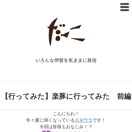
いろんな伊賀を気ままに発信
【行ってみた】楽豚に行ってみた 前編
こんにちわ！
年々夏に弱くなっている
スギウラ
です！
今回は皆様もおなじみ！？