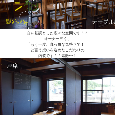
白を基調とした広々な空間です＾＾
オーナー曰く、
「もう一度、真っ白な気持ちで！」
と言う想いを込めたこだわりの
内装です＾＾素敵〜！