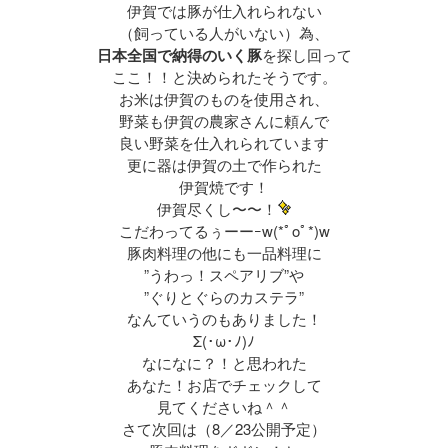
伊賀では豚が仕入れられない
（飼っている人がいない）為、
日本全国で納得のいく豚
を探し回って
ここ！！と決められたそうです。
お米は伊賀のものを使用され、
野菜も伊賀の農家さんに頼んで
良い野菜を仕入れられています
更に器は伊賀の土で作られた
伊賀焼です！
伊賀尽くし〜〜！
こだわってるぅーーｰw(*ﾟoﾟ*)w
豚肉料理の他にも一品料理に
”うわっ！スペアリブ”や
”ぐりとぐらのカステラ”
なんていうのもありました！
Σ(･ω･ﾉ)ﾉ
なになに？！と思われた
あなた！お店でチェックして
見てくださいね＾＾
さて次回は（8／23公開予定）