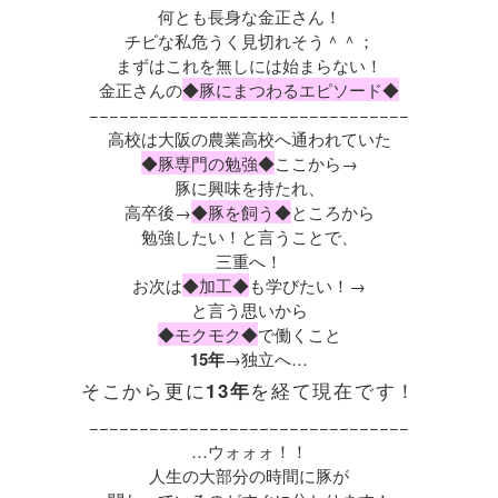
何とも長身な金正さん！
チビな私危うく見切れそう＾＾；
まずはこれを無しには始まらない！
金正さんの
◆
豚にまつわるエピソード
◆
−−
−−
−−
−−
−−
−−
−−
−−
−−
−−
−−
−−
−−
−−
−−
−−
高校は大阪の農業高校へ通われていた
◆
豚専門の勉強
◆
ここから→
豚に興味を持たれ、
高卒後→
◆
豚を飼う
◆
ところから
勉強したい！と言うことで、
三重へ！
お次は
◆
加工
◆
も学びたい！→
と言う思いから
◆
モクモク
◆
で働くこと
15年
→独立へ…
そこから更に
を経て現在です！
13年
−−
−−
−−
−−
−−
−−
−−
−−
−−
−−
−−
−−
−−
−−
−−
−−
…ウォォォ！！
人生の大部分の時間に豚が