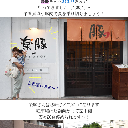
楽豚
さんへ
おまり
さんと
行ってきました（^(00)^）v
栄養満点な豚肉で夏を乗り切りましょう！
楽豚さんは移転されて3年になります
駐車場は店舗向かって左手側
広々20台停められます〜！