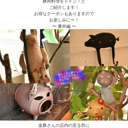
豚肉料理をドドン！と
ご紹介します！
お得なクーポンもありますので
お楽しみに〜！
〜 番外編 〜
楽豚さんの店内の至る所に