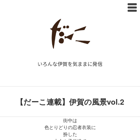
いろんな伊賀を気ままに発信
【だーこ連載】伊賀の風景vol.2
街中は
色とりどりの忍者衣装に
扮した