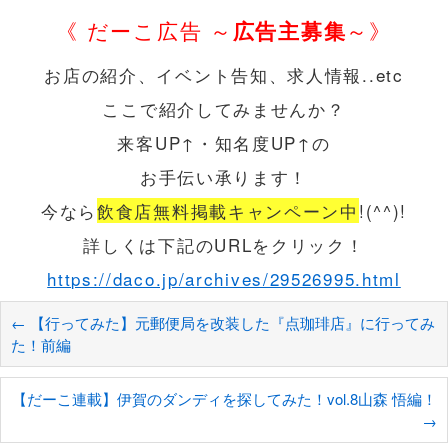
《 だーこ広告 ～
広告主募集
～》
お店の紹介、イベント告知、求人情報..etc
ここで紹介してみませんか？
来客UP↑・知名度UP↑の
お手伝い承ります！
今なら
飲食店無料掲載キャンペーン中
!(^^)!
詳しくは下記のURLをクリック！
https://daco.jp/archives/29526995.html
←
【行ってみた】元郵便局を改装した『点珈琲店』に行ってみ
た！前編
【だーこ連載】伊賀のダンディを探してみた！vol.8山森 悟編！
→