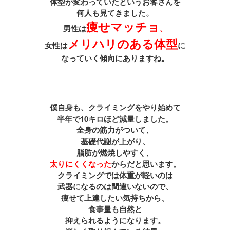
体型が変わっていたというお客さんを
何人も見てきました。
痩せマッチョ
男性は
、
メリハリのある体型
女性は
に
なっていく傾向にありますね。
僕自身も、クライミングをやり始めて
半年で10キロほど減量しました。
全身の筋力がついて、
基礎代謝が上がり、
脂肪が燃焼しやすく、
太りにくくなった
からだと思います。
クライミングでは体重が軽いのは
武器になるのは間違いないので、
痩せて上達したい気持ちから、
食事量も自然と
抑えられるようになります。