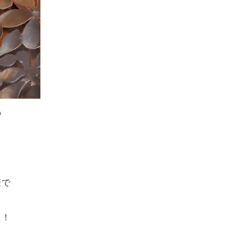
の
麦で
た！