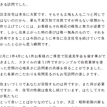
きる訪問でした。
注文住宅は本当に大変です。そもそも土地も人も二つと同じで
はないのだから、家も千差万別で当然ですが何もない状態から
作り上げていくには、お客様もそれ相応の根気と努力が必要で
す。しかし出来上がった時の喜びは唯一無為のもので、それを
共有できることは今回のように本当に注文住宅を続けていて良
かったと心から思う瞬間です。
2月に1件4月にも1件お客様のご厚意で完成見学会を催す事がで
きました。スタイルの違う2件ですがシンプルで自然素材を使
った空間の心地良さに訪問者の共感を得ることができました。
また各家のこだわりを垣間見るのもお宅訪問の楽しさです。
住まいづくりであなたが目指すものは何ですか。また何が必要
ですか。今、住宅の性能は進化し続けています。はたしてそれ
が私たちに
とって良いことばかりなのでしょうか。大正・昭和初期の家も