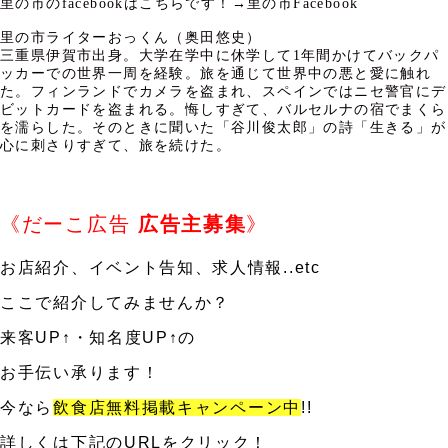
里の市のfacebookはこちらです！→里の市Facebook
里の市ライターおっくん（奥田悠史）
三重県伊賀市出身。大学在学中に休学して1年間かけてバックパ
ッカーでの世界一周を経験。旅を通じて世界中の悪と愛に触れ
た。フィンランドでカメラを盗まれ、スペインではニセ警官にデ
ビットカードを盗まれる。悔しすぎて、バルセルナの宿でまくら
を濡らした。そのときに聞いた「谷川俊太郎」の詩「生きる」が
心に刺さりすぎて、旅を続けた。
《だーこ広告
広告主募集
》
お店紹介、イベント告知、求人情報..etc
ここで紹介してみませんか？
来客UP↑・知名度UP↑の
お手伝い承ります！
今なら
飲食店無料掲載キャンペーン中
!!
詳しくは下記のURLをクリック！