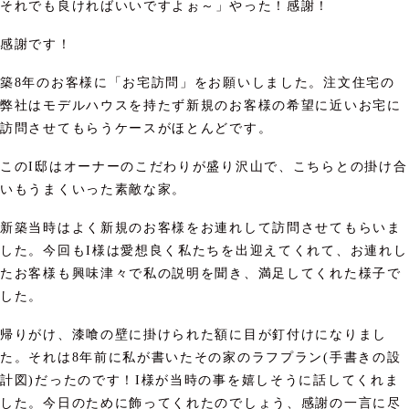
それでも
良ければいいですよぉ～」やった！感謝！
感謝です！
築8年のお客様に「お宅訪問」をお願いしました。注文住宅の
弊社はモデルハウスを持たず新規のお客様の希望に近いお宅に
訪問させてもらうケースがほとんどです。
このI邸はオーナーのこだわりが盛り沢山で、こちらとの掛け合
いもうまくいった素敵な家。
新築当時はよく新規のお客様をお連れして訪問させてもらいま
した。今回もI様は愛想良く私たちを出迎えてくれて、お連れし
たお客様も興味津々で私の説明を聞き、満足してくれた様子で
した。
帰りがけ、漆喰の壁に掛けられた額に目が釘付けになりまし
た。それは8年前に私が書いたその家のラフプラン(手書きの設
計図)だったのです！I様が当時の事を嬉しそうに話してくれま
した。今日のために飾ってくれたのでしょう、感謝の一言に尽