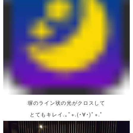
塀のライン状の光がクロスして
とてもキレイ.｡ﾟ+.(･∀･)ﾟ+.ﾟ