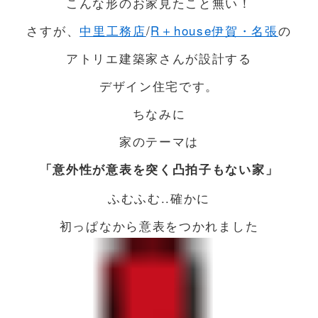
こんな形のお家見たこと無い！
さすが、
中里工務店
/
R＋house伊賀・名張
の
アトリエ建築家さんが設計する
デザイン住宅です。
ちなみに
家のテーマは
「
」
意外性が意表を突く凸拍子もない家
ふむふむ..確かに
初っぱなから意表をつかれました