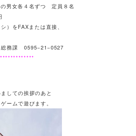
9歳までの男女各４名ずつ 定員８名
円
シ）をFAXまたは直接、
。
課 0595−21−0527
*************
めましての挨拶のあと
ドゲームで遊びます。