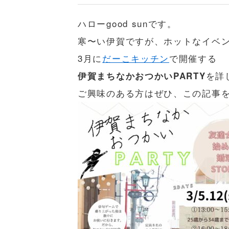
ハローgood sunです。
寒〜い伊賀ですが、ホットなイベ
3月に
だーこキッチン
で開催する
を詳
伊賀まちなかおつかいPARTY
ご興味のある方はぜひ、この記事