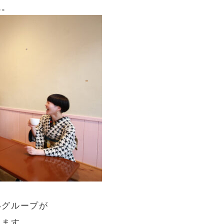
ム。
いグループが
きます。